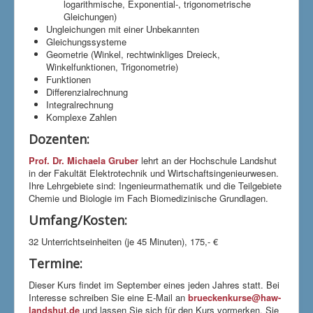
logarithmische, Exponential-, trigonometrische
Gleichungen)
Ungleichungen mit einer Unbekannten
Gleichungssysteme
Geometrie (Winkel, rechtwinkliges Dreieck,
Winkelfunktionen, Trigonometrie)
Funktionen
Differenzialrechnung
Integralrechnung
Komplexe Zahlen
Dozenten:
Prof. Dr. Michaela Gruber
lehrt an der Hochschule Landshut
in der Fakultät Elektrotechnik und Wirtschaftsingenieurwesen.
Ihre Lehrgebiete sind: Ingenieurmathematik und die Teilgebiete
Chemie und Biologie im Fach Biomedizinische Grundlagen.
Umfang/Kosten:
32 Unterrichtseinheiten (je 45 Minuten), 175,- €
Termine:
Dieser Kurs findet im September eines jeden Jahres statt. Bei
Interesse schreiben Sie eine E-Mail an
brueckenkurse@haw-
landshut.de
und lassen Sie sich für den Kurs vormerken. Sie