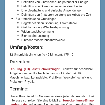
Definition von kinetischer und potentieller Energie
Definition von Spannungsenergie einer Feder
Energieerhaltung und einfache Anwendungen
Definition von (mittlerer) Leistung als Arbeit pro Zeit
Elektrotechnische Grundlagen
Begriffsdefinition Spannung, Stromstärke
Gleichspannung/Wechselspannung
Widerstandsberechnung
Elektrische Leistung
Einfache Widerstandsnetzwerke
Umfang/Kosten:
32 Unterrichtseinheiten (je 45 Minuten), 175,- €
Dozenten:
Dipl.-Ing. (FH) Josef Schwürzinger
: Lehrkraft für besondere
Aufgaben an der Hochschule Landshut in der Fakultät
Maschinenbau. Lehrgebiete: Praktikum Werkstofftechnik und
Praktikum Physik.
Termine:
Dieser Kurs findet im September eines jeden Jahres statt. Bei
Interesse schreiben Sie eine E-Mail an
brueckenkurse@haw-
landshut.de
und lassen Sie sich für den Kurs vormerken. Sie